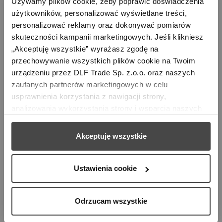
Używamy plików cookie, żeby poprawić doświadczenia 
użytkowników, personalizować wyświetlane treści, 
Selina, Higrometr, Biały
personalizować reklamy oraz dokonywać pomiarów 
149,00 zł
skuteczności kampanii marketingowych. Jeśli klikniesz 
„Akceptuję wszystkie” wyrażasz zgodę na 
przechowywanie wszystkich plików cookie na Twoim 
urządzeniu przez DLF Trade Sp. z.o.o. oraz naszych 
zaufanych partnerów marketingowych w celu 
usprawnienia korzystania z nawigacji strony, 
analizowania wykorzystania strony i wsparcia naszych 
działań marketingowych. Możesz też zarządzać nimi 
samodzielnie poprzez wybranie opcji „Ustawienia 
Akceptuję wszystkie
cookie”. Więcej informacji znajdziesz w naszej 
Polityce 
prywatności
. W związku z korzystaniem z cookies w 
celu personalizacji reklam i dokonywania pomiarów 
Ustawienia cookie
skuteczności kampanii marketingowych, dane mogą być 
Zmiękczacz Wody W Kartridżu...
udostępniane Google LLC; więcej informacji można 
89,00 zł
Odrzucam wszystkie
znaleźć 
tutaj