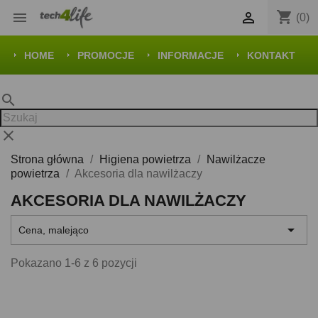
shopping_cart


(0)
HOME
PROMOCJE
INFORMACJE
KONTAKT
search
clear
Strona główna
Higiena powietrza
Nawilżacze
powietrza
Akcesoria dla nawilżaczy
AKCESORIA DLA NAWILŻACZY

Cena, malejąco
Pokazano 1-6 z 6 pozycji