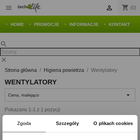
shopping_cart


(0)
HOME
PROMOCJE
INFORMACJE
KONTAKT
search
clear
Strona główna
Higiena powietrza
Wentylatory
WENTYLATORY

Cena, malejąco
Pokazano 1-1 z 1 pozycji
Zgoda
Szczegóły
O plikach cookies