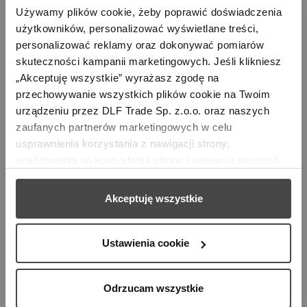
Używamy plików cookie, żeby poprawić doświadczenia 
użytkowników, personalizować wyświetlane treści, 
personalizować reklamy oraz dokonywać pomiarów 
skuteczności kampanii marketingowych. Jeśli klikniesz 
„Akceptuję wszystkie” wyrażasz zgodę na 
przechowywanie wszystkich plików cookie na Twoim 
urządzeniu przez DLF Trade Sp. z.o.o. oraz naszych 
zaufanych partnerów marketingowych w celu 
Q, Wentylator, Stal...
usprawnienia korzystania z nawigacji strony, 
analizowania wykorzystania strony i wsparcia naszych 
899,00 zł
działań marketingowych. Możesz też zarządzać nimi 
samodzielnie poprzez wybranie opcji „Ustawienia 
Akceptuję wszystkie
cookie”. Więcej informacji znajdziesz w naszej 
Polityce 
Pokazano 1-1 z 1 pozycji
prywatności
. W związku z korzystaniem z cookies w 
celu personalizacji reklam i dokonywania pomiarów 
Ustawienia cookie

Powrót do góry
skuteczności kampanii marketingowych, dane mogą być 
udostępniane Google LLC; więcej informacji można 
Odrzucam wszystkie
znaleźć 
tutaj