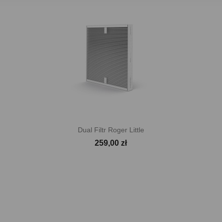

Szybki podgląd
Dual Filtr Roger Little
259,00 zł