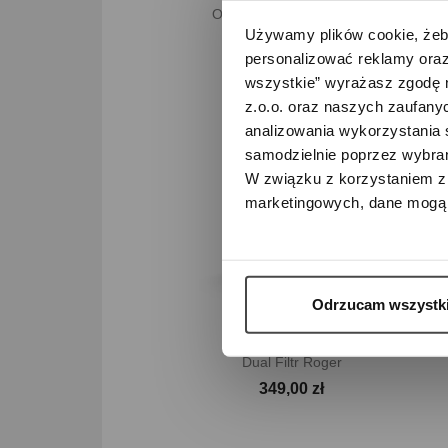

Szybki podgląd
Oczyszczacz Powietrza...
Używamy plików cookie, żeby
2 199,00 zł
personalizować reklamy oraz
wszystkie” wyrażasz zgodę 
z.o.o. oraz naszych zaufanyc
analizowania wykorzystania 
samodzielnie poprzez wybrani
W związku z korzystaniem z 
marketingowych, dane mogą 
Odrzucam wszystk

Szybki podgląd
Dual Filtr Roger
349,00 zł