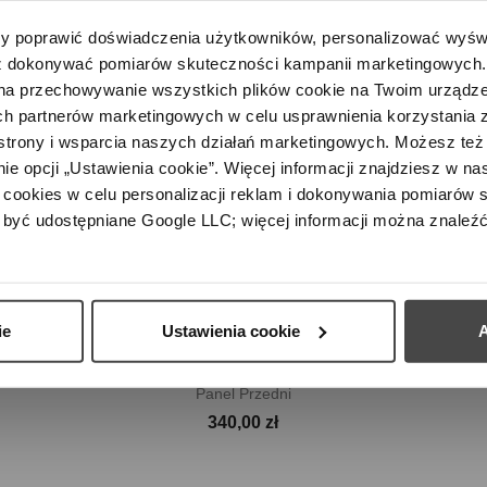

Szybki podgląd
Paul Termowentylator...
 poprawić doświadczenia użytkowników, personalizować wyświet
1 499,00 zł
 dokonywać pomiarów skuteczności kampanii marketingowych. Je
na przechowywanie wszystkich plików cookie na Twoim urządzen
h partnerów marketingowych w celu usprawnienia korzystania z 
strony i wsparcia naszych działań marketingowych. Możesz też 
e opcji „Ustawienia cookie”. Więcej informacji znajdziesz w nas
cookies w celu personalizacji reklam i dokonywania pomiarów s
być udostępniane Google LLC; więcej informacji można znaleźć
ie
Ustawienia cookie
A

Szybki podgląd
Panel Przedni
340,00 zł