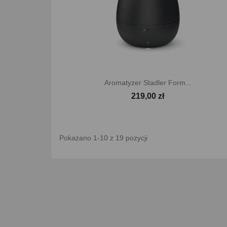

Szybki podgląd
Aromatyzer Stadler Form...
219,00 zł
Pokazano 1-10 z 19 pozycji