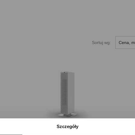
Sortuj wg:
Cena, m
Szczegóły