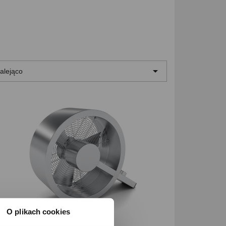

alejąco
O plikach cookies