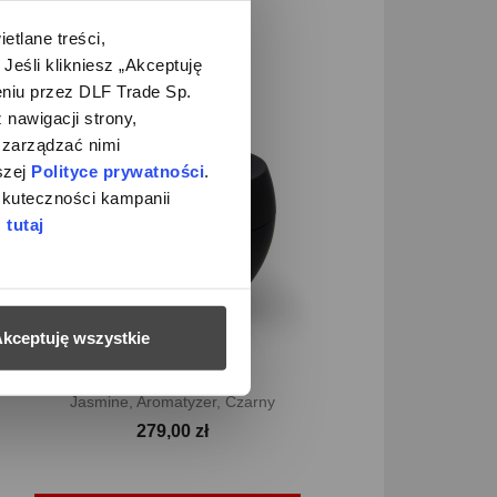

Szybki podgląd
Q, Wentylator, Stal...
lane treści, 
899,00 zł
śli klikniesz „Akceptuję 
iu przez DLF Trade Sp. 
nawigacji strony, 
zarządzać nimi 
zej 
Polityce prywatności
. 
kuteczności kampanii 
 
tutaj
kceptuję wszystkie

Szybki podgląd
Jasmine, Aromatyzer, Czarny
279,00 zł