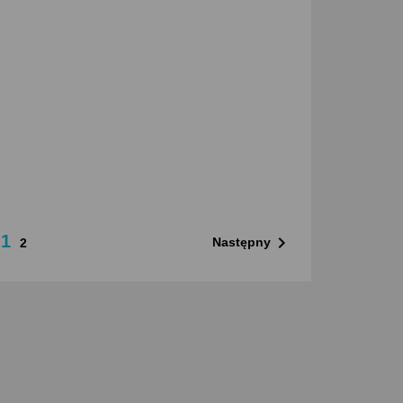
1

Następny
2