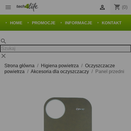
shopping_cart


(0)
HOME
PROMOCJE
INFORMACJE
KONTAKT
search
clear
Strona główna
Higiena powietrza
Oczyszczacze
powietrza
Akcesoria dla oczyszczaczy
Panel przedni