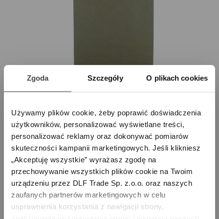
Zgoda
Szczegóły
O plikach cookies
Używamy plików cookie, żeby poprawić doświadczenia 
użytkowników, personalizować wyświetlane treści, 
personalizować reklamy oraz dokonywać pomiarów 
skuteczności kampanii marketingowych. Jeśli klikniesz 
„Akceptuję wszystkie” wyrażasz zgodę na 
przechowywanie wszystkich plików cookie na Twoim 
urządzeniu przez DLF Trade Sp. z.o.o. oraz naszych 
Panel przedni
zaufanych partnerów marketingowych w celu 
usprawnienia korzystania z nawigacji strony, 
340,00 zł
analizowania wykorzystania strony i wsparcia naszych 