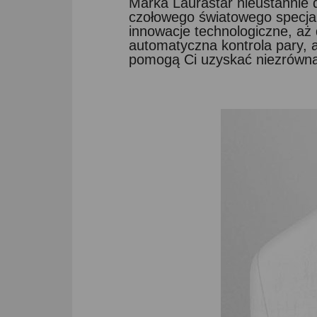
Marka Laurastar nieustannie d
czołowego światowego specjali
innowacje technologiczne, aż 
automatyczna kontrola pary, a
pomogą Ci uzyskać niezrówna