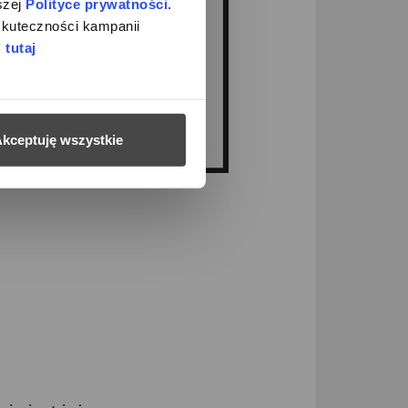
zej 
Polityce prywatności
. 
kuteczności kampanii 
 
tutaj
kceptuję wszystkie