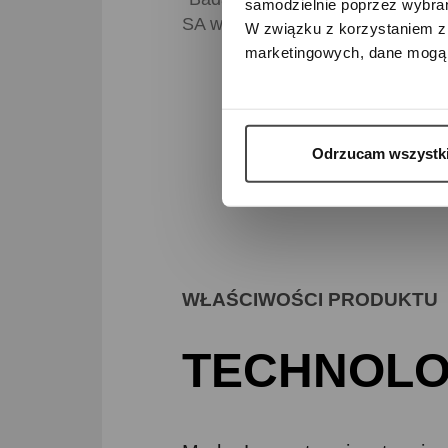
samodzielnie poprzez wybrani
SA w Szwajcarii
W związku z korzystaniem z 
marketingowych, dane mogą 
Odrzucam wszystk
WŁAŚCIWOŚCI PRODUKTU
TECHNOLO