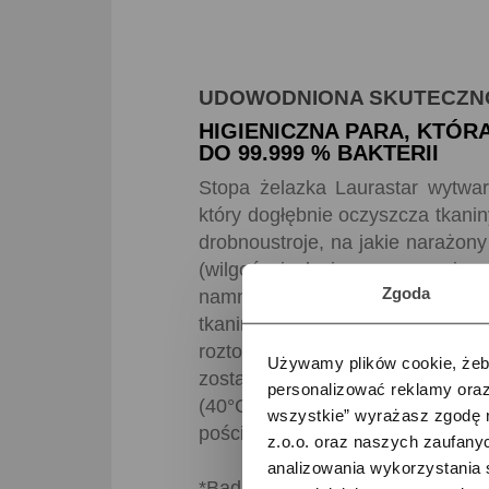
UDOWODNIONA SKUTECZN
HIGIENICZNA PARA, KTÓR
DO 99.999 % BAKTERII
Stopa żelazka Laurastar wytwar
który dogłębnie oczyszcza tkanin
drobnoustroje, na jakie narażony
(wilgoć, izolacja, ogrzewanie,
Zgoda
namnażaniu. Wysoka temperatu
tkanin i duża moc sprawiają, że
roztocza kurzu domowego, bakt
Używamy plików cookie, żeby
zostają zniszczone podczas pran
personalizować reklamy oraz
(40°C). Para Laurastar zapewn
wszystkie” wyrażasz zgodę 
pościel pozostają doskonale czys
z.o.o. oraz naszych zaufanyc
analizowania wykorzystania 
*Badania prowadzone przez lab