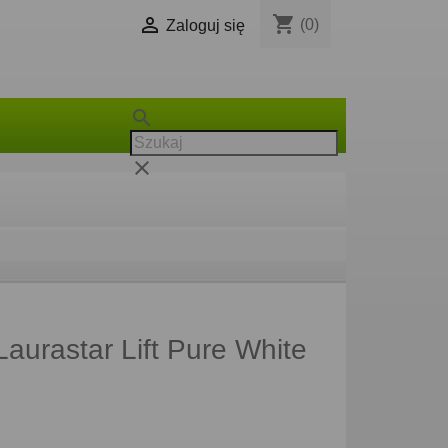
shopping_cart

(0)
Zaloguj się
search
clear
aurastar Lift Pure White