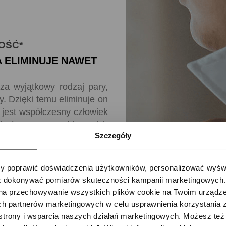
OŚĆ*
A ELIMINUJE NAWET
za wyjątkowy rodzaj pary,
y. Dzięki temu eliminuje on
 jest współczesny człowiek
 itp.) oraz zapobiega ich
Szczegóły
ra, zdolność przenikania
 ta wyjątkowa para niszczy
erie i grzyby, które nie
 poprawić doświadczenia użytkowników, personalizować wyświet
ia w wysokiej temperaturze
 dokonywać pomiarów skuteczności kampanii marketingowych. Je
ia, że Twoje ubrania oraz
na przechowywanie wszystkich plików cookie na Twoim urządzen
te i w 100% higieniczne.
h partnerów marketingowych w celu usprawnienia korzystania z 
strony i wsparcia naszych działań marketingowych. Możesz też 
oratorium Scitec Research