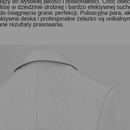
ąży do wysokiej jakości i doskonałości. Choć obec
stę w dziedzinie drobnej i bardzo efektywnej such
do osiągnięcia granic perfekcji. Pulsacyjna para, 
ktywna deska i profesjonalne żelazko są unikalnym
ne rezultaty prasowania.