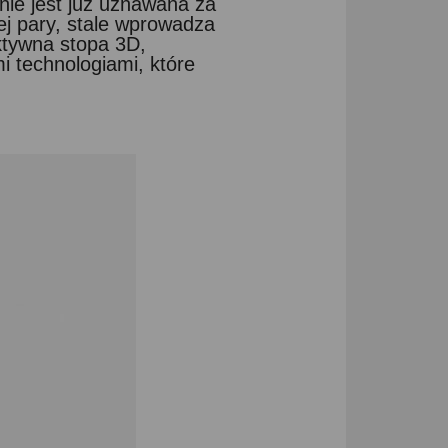
nie jest już uznawana za
ej pary, stale wprowadza
aktywna stopa 3D,
i technologiami, które