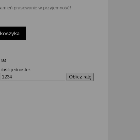
- zamień prasowanie w przyjemność!
 koszyka
rat
ilość jednostek